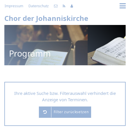
Impressum
Datenschutz
Chor der Johanniskirche
Programm
Ihre aktive Suche bzw. Filterauswahl verhindert die
Anzeige von Terminen.
Filter zurücksetzen