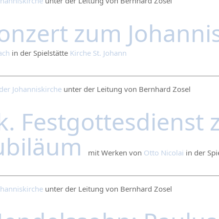
ohanniskirche
unter der Leitung von Bernhard Zosel
onzert zum Johanni
ach
in der Spielstätte
Kirche St. Johann
der Johanniskirche
unter der Leitung von Bernhard Zosel
k. Festgottesdienst
ubiläum
mit Werken von
Otto Nicolai
in der Spi
ohanniskirche
unter der Leitung von Bernhard Zosel