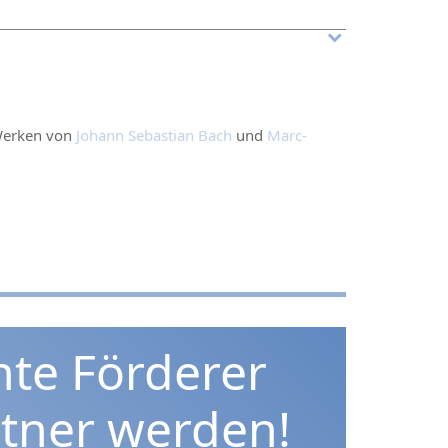
Werken von
Johann Sebastian Bach
und
Marc-
hte Förderer
rtner werden!