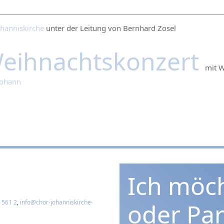
ohanniskirche
unter der Leitung von Bernhard Zosel
eihnachtskonzert
mit 
 Johann
Ich möc
 561 2
,
info@chor-johanniskirche-
oder Pa