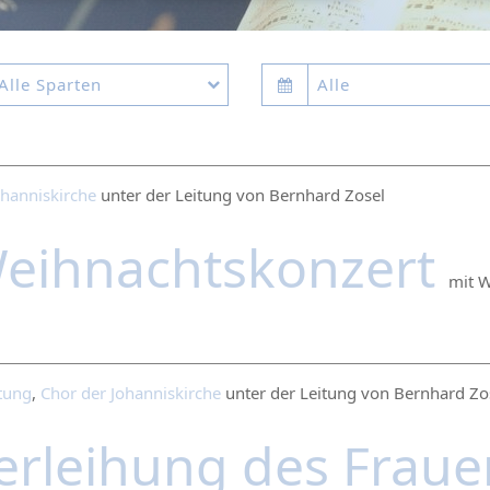
Alle Sparten
Alle
ohanniskirche
unter der Leitung von Bernhard Zosel
eihnachtskonzert
mit 
ltung
,
Chor der Johanniskirche
unter der Leitung von Bernhard Zo
erleihung des Fraue