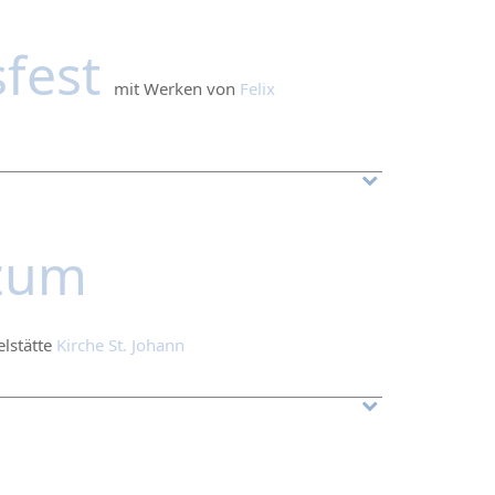
sfest
mit Werken von
Felix
 zum
elstätte
Kirche St. Johann