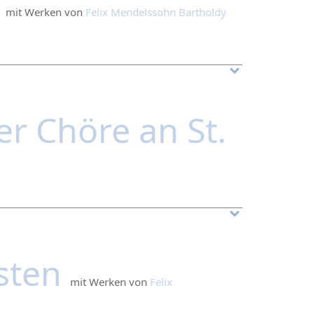
s
mit Werken von
Felix Mendelssohn Bartholdy
r Chöre an St.
gsten
mit Werken von
Felix