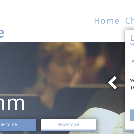
Home
C
e
L
Ve
W
1
mm
Termine
Repertoire