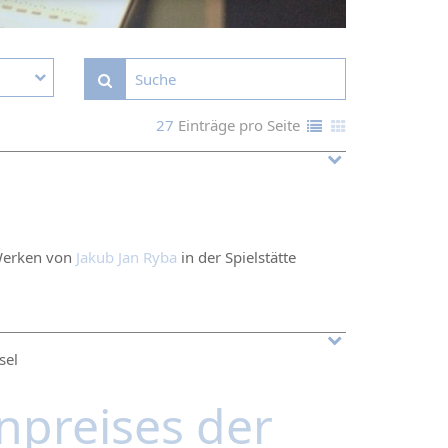
27
Einträge pro Seite
Werken von
Jakub Jan Ryba
in der Spielstätte
sel
npreises der