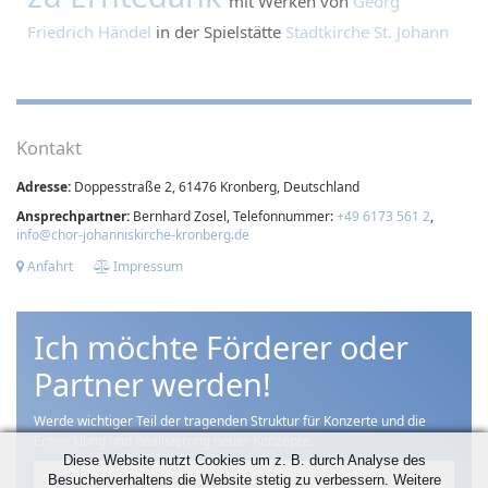
mit Werken von
Georg
Friedrich Händel
in der Spielstätte
Stadtkirche St. Johann
Kontakt
Adresse:
Doppesstraße 2, 61476 Kronberg, Deutschland
Ansprechpartner:
Bernhard Zosel, Telefonnummer:
+49 6173 561 2
,
info@chor-johanniskirche-kronberg.de
Anfahrt
Impressum
Ich möchte Förderer oder
Partner werden!
Werde wichtiger Teil der tragenden Struktur für Konzerte und die
Entwicklung und Realisierung neuer Konzepte.
Diese Website nutzt Cookies um z. B. durch Analyse des
Besucherverhaltens die Website stetig zu verbessern. Weitere
Klar, ich unterstütze