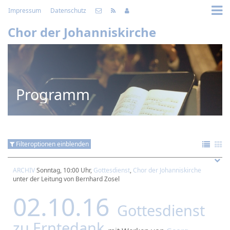
Impressum
Datenschutz
Chor der Johanniskirche
Programm
Filteroptionen einblenden
ARCHIV
Sonntag, 10:00 Uhr,
Gottesdienst
,
Chor der Johanniskirche
unter der Leitung von Bernhard Zosel
02.10.16
Gottesdienst
zu Erntedank