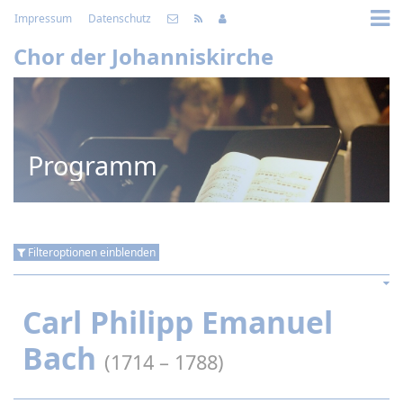
Impressum
Datenschutz
Chor der Johanniskirche
Programm
Filteroptionen einblenden
Carl Philipp Emanuel
Bach
(1714 – 1788)