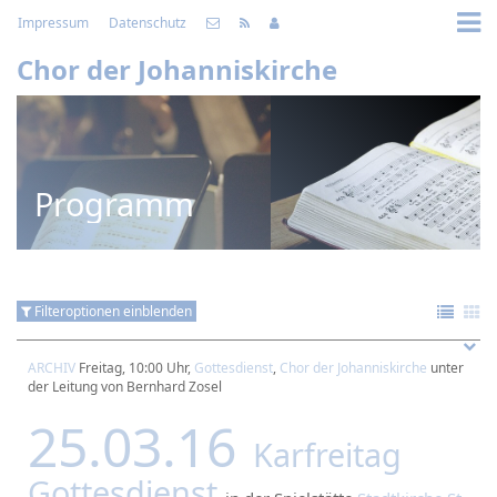
Impressum
Datenschutz
Chor der Johanniskirche
Programm
Filteroptionen einblenden
ARCHIV
Freitag, 10:00 Uhr,
Gottesdienst
,
Chor der Johanniskirche
unter
der Leitung von Bernhard Zosel
25.03.16
Karfreitag
Gottesdienst